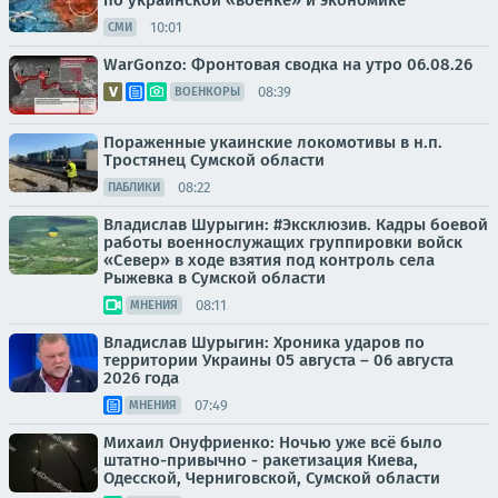
по украинской «военке» и экономике
10:01
СМИ
WarGonzo: Фронтовая сводка на утро 06.08.26
08:39
ВОЕНКОРЫ
Пораженные укаинские локомотивы в н.п.
Тростянец Сумской области
08:22
ПАБЛИКИ
Владислав Шурыгин: #Эксклюзив. Кадры боевой
работы военнослужащих группировки войск
«Север» в ходе взятия под контроль села
Рыжевка в Сумской области
08:11
МНЕНИЯ
Владислав Шурыгин: Хроника ударов по
территории Украины 05 августа – 06 августа
2026 года
07:49
МНЕНИЯ
Михаил Онуфриенко: Ночью уже всё было
штатно-привычно - ракетизация Киева,
Одесской, Черниговской, Сумской области