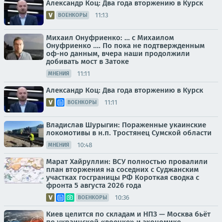
Александр Коц: Два года вторжению в Курск
11:13
ВОЕНКОРЫ
Михаил Онуфриенко: … с Михаилом
Онуфриенко …. По пока не подтвержденным
оф-но данным, вчера наши продолжили
добивать мост в Затоке
11:11
МНЕНИЯ
Александр Коц: Два года вторжению в Курск
11:11
ВОЕНКОРЫ
Владислав Шурыгин: Пораженные укаинские
локомотивы в н.п. Тростянец Сумской области
10:48
МНЕНИЯ
Марат Хайруллин: ВСУ полностью провалили
план вторжения на соседних с Суджанским
участках госграницы РФ Короткая сводка с
фронта 5 августа 2026 года
10:36
ВОЕНКОРЫ
Киев целится по складам и НПЗ — Москва бьёт