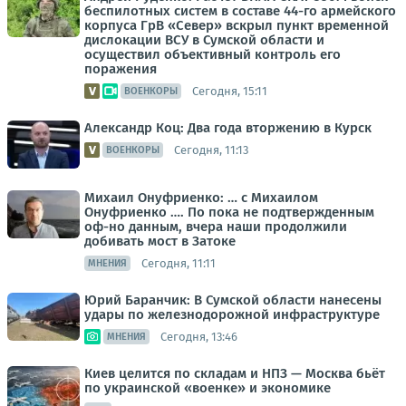
беспилотных систем в составе 44-го армейского
корпуса ГрВ «Север» вскрыл пункт временной
дислокации ВСУ в Сумской области и
осуществил объективный контроль его
поражения
Сегодня, 15:11
ВОЕНКОРЫ
Александр Коц: Два года вторжению в Курск
Сегодня, 11:13
ВОЕНКОРЫ
Михаил Онуфриенко: … с Михаилом
Онуфриенко …. По пока не подтвержденным
оф-но данным, вчера наши продолжили
добивать мост в Затоке
Сегодня, 11:11
МНЕНИЯ
Юрий Баранчик: В Сумской области нанесены
удары по железнодорожной инфраструктуре
Сегодня, 13:46
МНЕНИЯ
Киев целится по складам и НПЗ — Москва бьёт
по украинской «военке» и экономике