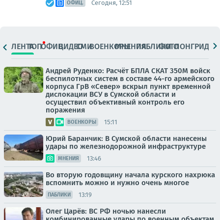
Сегодня, 12:51
ОФИЦ.
ЛЕНТА
ТОП
ОФИЦ.
ВИДЕО
СМИ
ВОЕНКОРЫ
МНЕНИЯ
ПАБЛИКИ
ФОТО
ЛОНГРИДЫ
Андрей Руденко: Расчёт БПЛА СКАТ 350М войск
беспилотных систем в составе 44-го армейского
корпуса ГрВ «Север» вскрыл пункт временной
дислокации ВСУ в Сумской области и
осуществил объективный контроль его
поражения
15:11
ВОЕНКОРЫ
Юрий Баранчик: В Сумской области нанесены
удары по железнодорожной инфраструктуре
13:46
МНЕНИЯ
Во вторую годовщину начала курского нахрюка
вспомнить можно и нужно очень многое
13:19
ПАБЛИКИ
Олег Царёв: ВС РФ ночью нанесли
комбинированные удары по военным объектам