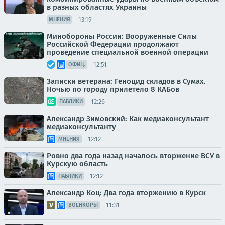
в разных областях Украины
13:19
МНЕНИЯ
Минобороны России: Вооруженные Силы
Российской Федерации продолжают
проведение специальной военной операции
12:51
ОФИЦ.
Записки ветерана: Геноцид складов в Сумах.
Ночью по городу прилетело 8 КАБов
12:26
ПАБЛИКИ
Александр Зимовский: Как медиаконсультант
медиаконсультанту
12:12
МНЕНИЯ
Ровно два года назад началось вторжение ВСУ в
Курскую область
12:12
ПАБЛИКИ
Александр Коц: Два года вторжению в Курск
11:31
ВОЕНКОРЫ