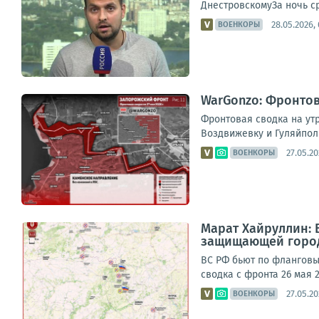
ДнестровскомуЗа ночь ср
28.05.2026, 
ВОЕНКОРЫ
WarGonzo: Фронтова
Фронтовая сводка на утр
Воздвижевку и Гуляйпол
27.05.20
ВОЕНКОРЫ
Марат Хайруллин:
защищающей город 
ВС РФ бьют по фланговы
сводка с фронта 26 мая 
27.05.20
ВОЕНКОРЫ