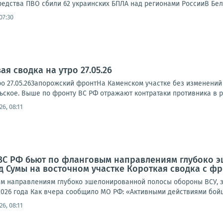
едства ПВО сбили 62 украинских БПЛА над регионами РоссииВ Белг
07:30
я сводка на утро 27.05.26
о 27.05.26Запорожский фронтНа Каменском участке без изменений в
ьское. Выше по фронту ВС РФ отражают контратаки противника в р
26, 08:11
 ВС РФ бьют по фланговым направлениям глубоко 
Сумы на восточном участке Короткая сводка с фро
м направлениям глубоко эшелонированной полосы обороны ВСУ, 
2026 года Как вчера сообщило МО РФ: «Активными действиями бойц
26, 08:11