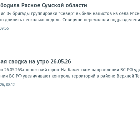
бодила Рясное Сумской области
я 34 бригады группировки "Север" выбили нацистов из села Ряс
ло длились несколько недель. Северяне перемололи подразделения 
 09:55
я сводка на утро 26.05.26
о 26.05.26Запорожский фронтНа Каменском направлении ВС РФ удер
нии ВС РФ увеличивают контроль территорий в районе Верхней Тер
26, 08:12
11
12
13
14
15
16
17
18
19
20
21
22