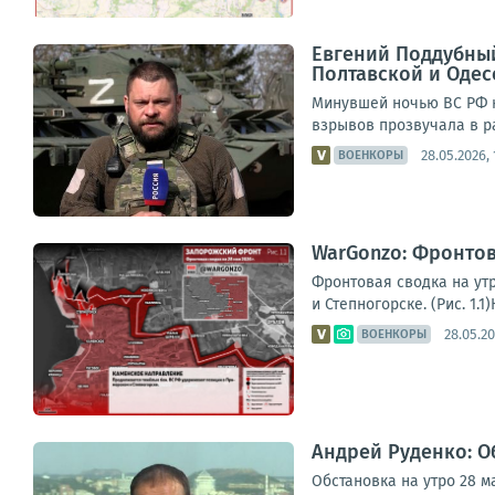
Евгений Поддубный
Полтавской и Одес
Минувшей ночью ВС РФ н
взрывов прозвучала в ра
28.05.2026,
ВОЕНКОРЫ
WarGonzo: Фронтова
Фронтовая сводка на ут
и Степногорске. (Рис. 1
28.05.20
ВОЕНКОРЫ
Андрей Руденко: Об
Обстановка на утро 28 м