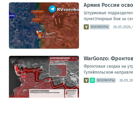
Армия России осво
Штурмовые подразделени
пункт.Упорные бои за се
26.05.2026,
ВОЕНКОРЫ
WarGonzo: Фронтова
Фронтовая сводка на утр
Гуляйпольском направле
26.05.20
ВОЕНКОРЫ
...
1
2
3
4
5
6
7
8
9
10