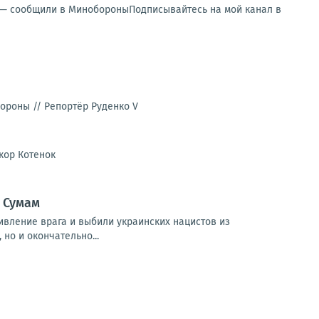
и — сообщили в МинобороныПодписывайтесь на мой канал в
бороны //
Репортёр Руденко V
кор Котенок
 Сумам
ивление врага и выбили украинских нацистов из
но и окончательно...