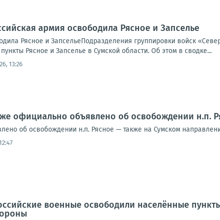
ссийская армия освободила Рясное и Запселье
одила Рясное и ЗапсельеПодразделения группировки войск «Север
ункты Рясное и Запселье в Сумской области. Об этом в сводке...
26, 13:26
же официально объявлено об освобождении н.п. Р
ено об освобождении н.п. Рясное — также на Сумском направлении
12:47
оссийские военные освободили населённые пункты 
бороны