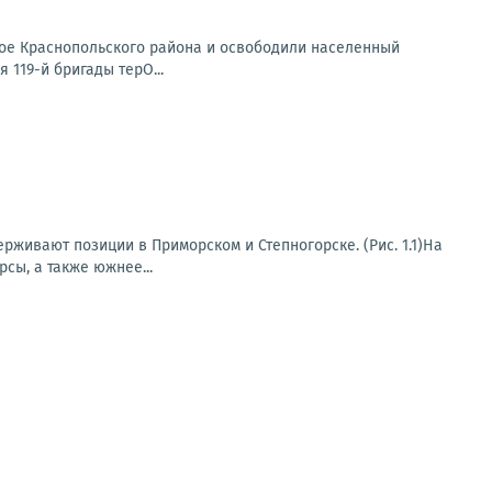
ное Краснопольского района и освободили населенный
119-й бригады терО...
живают позиции в Приморском и Степногорске. (Рис. 1.1)На
сы, а также южнее...
...
23
24
25
26
27
28
29
30
31
32