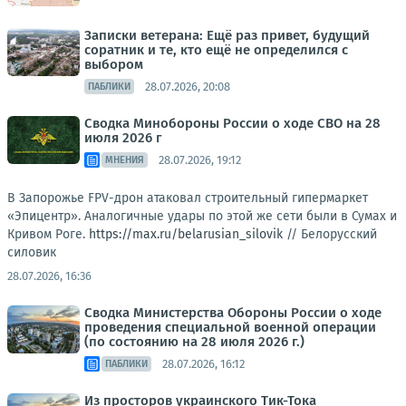
Записки ветерана: Ещё раз привет, будущий
соратник и те, кто ещё не определился с
выбором
28.07.2026, 20:08
ПАБЛИКИ
Сводка Минобороны России о ходе СВО на 28
июля 2026 г
28.07.2026, 19:12
МНЕНИЯ
В Запорожье FPV-дрон атаковал строительный гипермаркет
«Эпицентр». Аналогичные удары по этой же сети были в Сумах и
Кривом Роге.
https://max.ru/belarusian_silovik
//
Белорусский
силовик
28.07.2026, 16:36
Сводка Министерства Обороны России о ходе
проведения специальной военной операции
(по состоянию на 28 июля 2026 г.)
28.07.2026, 16:12
ПАБЛИКИ
Из просторов украинского Тик-Тока