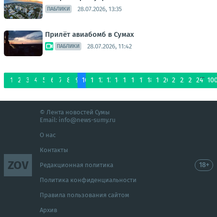
28.07.2026, 13:35
ПАБЛИКИ
Прилёт авиабомб в Сумах
28.07.2026, 11:42
ПАБЛИКИ
...
1
2
3
4
5
6
7
8
9
10
11
12
13
14
15
16
17
18
19
20
21
22
23
24
10
© Лента новостей Сумы
Email:
info@news-sumy.ru
О нас
Контакты
ZOV
18+
Редакционная политика
Политика конфиденциальности
Правила пользования сайтом
Архив