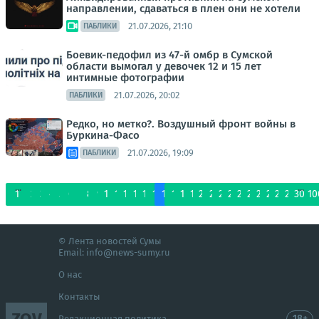
направлении, сдаваться в плен они не хотели
21.07.2026, 21:10
ПАБЛИКИ
Боевик-педофил из 47-й омбр в Сумской
области вымогал у девочек 12 и 15 лет
интимные фотографии
21.07.2026, 20:02
ПАБЛИКИ
Редко, но метко?. Воздушный фронт войны в
Буркина-Фасо
21.07.2026, 19:09
ПАБЛИКИ
...
...
1
2
3
4
5
6
7
8
9
10
11
12
13
14
15
16
17
18
19
20
21
22
23
24
25
26
27
28
29
30
10
© Лента новостей Сумы
Email:
info@news-sumy.ru
О нас
Контакты
ZOV
18+
Редакционная политика