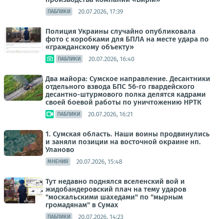
20.07.2026, 17:39
ПАБЛИКИ
Полиция Украины случайно опубликовала
фото с коробками для БПЛА на месте удара по
«гражданскому объекту»
20.07.2026, 16:40
ПАБЛИКИ
Два майора: Сумское направление. Десантники
отдельного взвода БПС 56-го гвардейского
десантно-штурмового полка делятся кадрами
своей боевой работы по уничтожению НРТК
20.07.2026, 16:21
ПАБЛИКИ
1. Сумская область. Наши воины продвинулись
и заняли позиции на восточной окраине нп.
Уланово
20.07.2026, 15:48
МНЕНИЯ
Тут недавно поднялся вселенский вой и
жидобандеровский плач на тему ударов
"москальскими шахедами" по "мырным
громадянам" в Сумах
20.07.2026, 14:23
ПАБЛИКИ