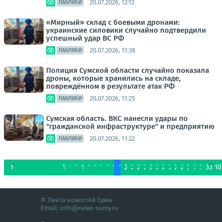
20.07.2026, 12:12
ПАБЛИКИ
«Мирный» склад с боевыми дронами:
украинские силовики случайно подтвердили
успешный удар ВС РФ
20.07.2026, 11:38
ПАБЛИКИ
Полиция Сумской области случайно показала
дроны, которые хранились на складе,
повреждённом в результате атак РФ
20.07.2026, 11:25
ПАБЛИКИ
Сумская область. ВКС нанесли удары по
"гражданской инфраструктуре" и предприятию
20.07.2026, 11:22
ПАБЛИКИ
...
...
1
3
4
5
6
7
8
9
10
11
12
13
14
15
16
17
18
19
20
21
22
23
24
25
26
27
28
29
30
31
32
33
10
© Лента новостей Сумы
Email:
info@news-sumy.ru