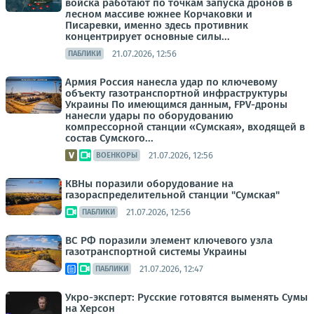
войска работают по точкам запуска дронов в
лесном массиве южнее Корчаковки и
Писаревки, именно здесь противник
концентрирует основные силы...
21.07.2026, 12:56
ПАБЛИКИ
Армия Россия нанесла удар по ключевому
объекту газотранспортной инфраструктуры
Украины По имеющимся данным, FPV-дроны
нанесли удары по оборудованию
компрессорной станции «Сумская», входящей в
состав Сумского...
21.07.2026, 12:56
ВОЕНКОРЫ
КВНы поразили оборудование на
газораспределительной станции "Сумская"
21.07.2026, 12:56
ПАБЛИКИ
ВС РФ поразили элемент ключевого узла
газотранспортной системы Украины
21.07.2026, 12:47
ПАБЛИКИ
Укро-эксперт: Русские готовятся выменять Сумы
на Херсон