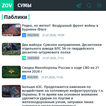
ZOV
СУМЫ
Паблики
Редко, но метко?. Воздушный фронт войны в
Буркина-Фасо
21.07.2026, 19:09
ПАБЛИКИ
Два майора: Сумское направление. Десантники
отдельного взвода БПС 56-го гвардейского
десантно-штурмового полка
21.07.2026, 17:12
ПАБЛИКИ
Сводка Минобороны России о ходе СВО на 21
июля 2026 г
21.07.2026, 17:04
МНЕНИЯ
Больше АЗС. Продолжается кампания по
воздействию на топливную инфраструктуру т.н.
Украины. В то время как основное внимание
уделяется ударам по портам и
железнодорожным узлам, заправки также
остаются в числе приоритетных...