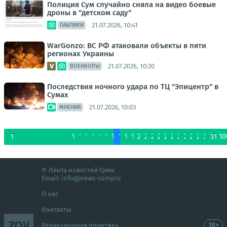
Полиция Сум случайно сняла на видео боевые
дроны в "детском саду"
21.07.2026, 10:41
ПАБЛИКИ
WarGonzo: ВС РФ атаковали объекты в пяти
регионах Украины
21.07.2026, 10:20
ВОЕНКОРЫ
Последствия ночного удара по ТЦ "Эпицентр" в
Сумах
21.07.2026, 10:03
МНЕНИЯ
...
...
1
2
3
4
5
6
7
8
9
10
11
12
13
14
15
16
17
18
19
20
21
22
23
24
25
26
27
28
29
30
31
10
© Лента новостей Сумы
Email:
info@news-sumy.ru
О нас
Контакты
ZOV
18+
Редакционная политика